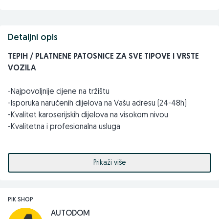
Detaljni opis
TEPIH / PLATNENE PATOSNICE ZA SVE TIPOVE I VRSTE
VOZILA
-Najpovoljnije cijene na tržištu
-Isporuka naručenih dijelova na Vašu adresu (24-48h)
-Kvalitet karoserijskih dijelova na visokom nivou
-Kvalitetna i profesionalna usluga
-NAJPOVOLJNIJE CIJENE NA TRŽIŠTU
Prikaži više
Pored tepih patosnica naš široki asortiman sačinjavaju i svi
ostali karoserijski dijelovi po najpovoljnijim cijenama, haube,
izolacije (zaštite haube), PVC zaštite, farovi, štoplampe,
PIK SHOP
blatobrani, maglenke, branici, rešetke branika, spojleri
AUTODOM