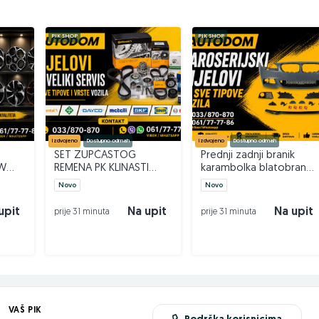
PIK SHOP
PIK SHOP
Izdvojeno
Dostupno odmah
Izdvojeno
Dostupno odmah
SET ZUPČASTOG
Prednji zadnji branik
MW
REMENA PK KLINASTI
karambolka blatobran
 22
REMEN VELIKI SERVIS
AUTODOM
Novo
Novo
AUTODOM
upit
Na upit
Na upit
prije 31 minuta
prije 31 minuta
VAŠ PIK