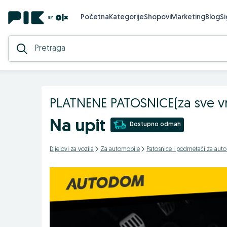
Početna
Kategorije
Shopovi
Marketing
Blog
S
PLATNENE PATOSNICE(za sve v
Na upit
Dostupno odmah
Dijelovi za vozila
Za automobile
Patosnice i podmetači za aut