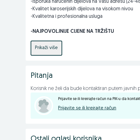
-Isporuka naručenih dijelova na Vašu adresu (24-4
-Kvalitet karoserijskih dijelova na visokom nivou
-Kvalitetna i profesionalna usluga
-NAJPOVOLJNIJE CIJENE NA TRŽIŠTU
Pored tepih patosnica naš široki asortiman sačinjavaj
Prikaži više
haube, izolacije (zaštite haube), PVC zaštite, farov
spojleri branika (lipovi), retrovizori, stakla za retr
(prsa), vjetrobranska stakla (šajbe), podizači stak
Pitanja
ponudi imamo i širok asortiman autokozmetike: t
ratkape, autopresvlake, akumulatore, hladnjake, obi
Korisnik ne želi da bude kontaktiran putem javnih p
tipove vozila. Lance i navlake za točkove. Diskove i d
filteri).
Prijavite se ili kreirajte račun na PIK-u da konta
Prijavite se ili kreirajte račun
Za više informacija kontaktirajte nas na
:
Ostali oglasi korisnika