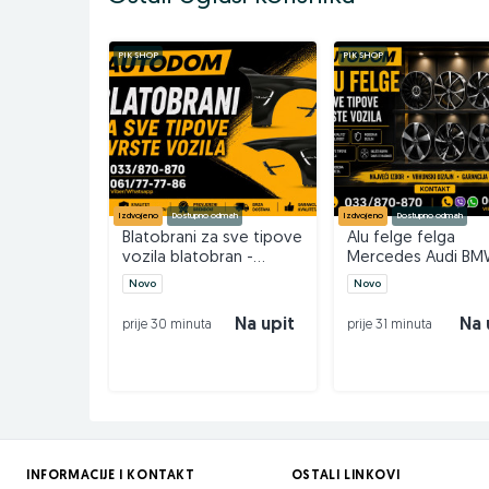
033/870-870 – TELEFON
PIK SHOP
PIK SHOP
061/77-77-86 – VIBER / WHATSAPP
INSTAGRAM – AUTODOM
Izdvojeno
Dostupno odmah
Izdvojeno
Dostupno odmah
Blatobrani za sve tipove
Alu felge felga
vozila blatobran -
Mercedes Audi B
AUTODOM
VW 16 17 18 19 20 21
Novo
Novo
AUTODOM
Na upit
Na 
prije 30 minuta
prije 31 minuta
INFORMACIJE I KONTAKT
OSTALI LINKOVI