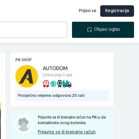
Prijavi se
Registracija
Objavi oglas
PIK SHOP
AUTODOM
Online prije 3 sata
Prosječno vrijeme odgovora 20 sati
Prijavite se ili kreirajte račun na PIK-u da
kontaktirate ovog korisnika.
Prijavite se ili kreirajte račun