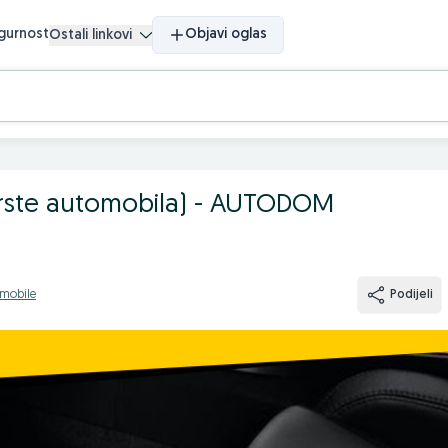
igurnost
Objavi oglas
Ostali linkovi
rste automobila) - AUTODOM
omobile
Podijeli