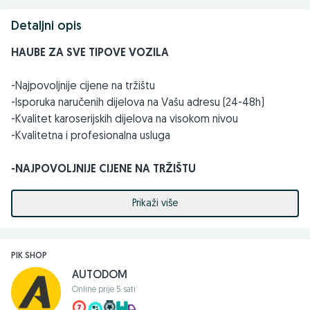
Detaljni opis
HAUBE ZA SVE TIPOVE VOZILA
-Najpovoljnije cijene na tržištu
-Isporuka naručenih dijelova na Vašu adresu (24-48h)
-Kvalitet karoserijskih dijelova na visokom nivou
-Kvalitetna i profesionalna usluga
-NAJPOVOLJNIJE CIJENE NA TRŽIŠTU
Pored haubi naš široki asortiman sačinjavaju i svi ostali
Prikaži više
karoserijski dijelovi po najpovoljnijim cijenama, haube,
izolacije (zaštite haube), PVC zaštite, farovi, štoplampe,
blatobrani, maglenke, branici, rešetke branika, spojleri
PIK SHOP
branika (lipovi), retrovizori, stakla za retrovizore, poklopci
AUTODOM
retrovizora, rubovi, pragovi, lajsne, vezni limovi (prsa),
Online prije 5 sati
vjetrobranska stakla (šajbe), podizači stakala, maske i još