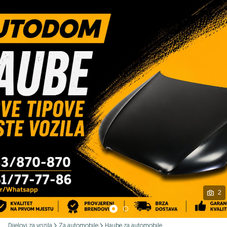
Podijeli
2
Dijelovi za vozila
Za automobile
Haube za automobile