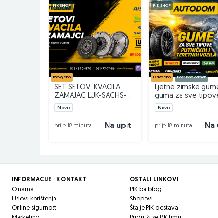
PIK SHOP
PIK SHOP
INSTAGRAM – AUTODOM
Izdvojeno
Izdvojeno
Dostupno odmah
SET SETOVI KVACILA
Ljetne zimske gum
ZAMAJAC LUK-SACHS-
guma za sve tipov
VALEO AUTODOM
vozila - AUTODOM
Novo
Novo
Na upit
Na 
prije 18 minuta
prije 18 minuta
INFORMACIJE I KONTAKT
OSTALI LINKOVI
O nama
PIK.ba blog
Uslovi korištenja
Shopovi
Online sigurnost
Šta je PIK dostava
Marketing
Pridruži se PIK timu