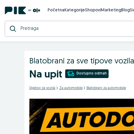
Početna
Kategorije
Shopovi
Marketing
Blog
S
Blatobrani za sve tipove voz
Na upit
Dostupno odmah
Dijelovi za vozila
Za automobile
Blatobrani za automobile