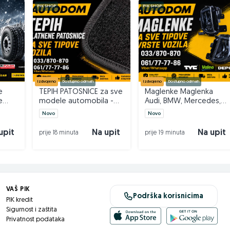
PIK SHOP
PIK SHOP
Izdvojeno
Dostupno odmah
Izdvojeno
Dostupno odmah
e
TEPIH PATOSNICE za sve
Maglenke Maglenka
e
modele automobila -
Audi, BMW, Mercedes,
AUTODOM
VW, Skoda - AUTODOM
Novo
Novo
upit
Na upit
Na upit
prije 18 minuta
prije 19 minuta
VAŠ PIK
Podrška korisnicima
PIK kredit
Sigurnost i zaštita
Privatnost podataka