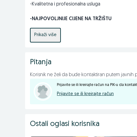
-Kvalitetna i profesionalna usluga
-NAJPOVOLJNIJE CIJENE NA TRŽIŠTU
Pored blatobrana naš široki asortiman sačinjavaju i s
Prikaži više
izolacije (zaštite haube), PVC zaštite, farovi, štop
branika (lipovi), retrovizori, stakla za retrovizore, 
vjetrobranska stakla (šajbe), podizači stakala, ma
Pitanja
imamo i širok asortiman autokozmetike: tipske g
autopresvlake, akumulatore, hladnjake, obične, led i
Korisnik ne želi da bude kontaktiran putem javnih p
Lance i navlake za točkove. Diskove i disk pločice kao 
Prijavite se ili kreirajte račun na PIK-u da konta
Prijavite se ili kreirajte račun
Za više informacija kontaktirajte nas na
:
033/870-870 – TELEFON
Ostali oglasi korisnika
061/77-77-86 – VIBER / WHATSAPP