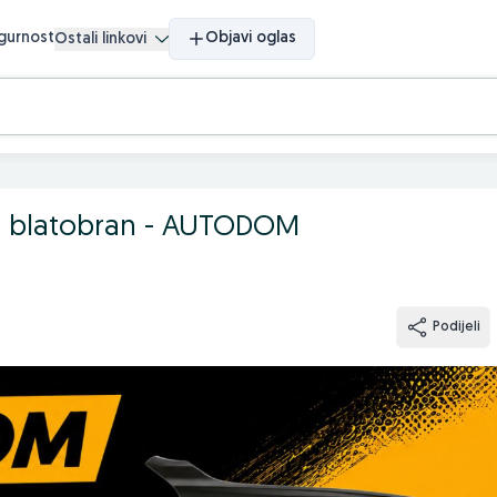
igurnost
Objavi oglas
Ostali linkovi
ila blatobran - AUTODOM
Podijeli