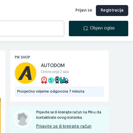
Prijavi se
Registracija
Objavi oglas
PIK SHOP
AUTODOM
Online prije 2 sata
Prosječno vrijeme odgovora 7 minuta
Prijavite se ili kreirajte račun na PIK-u da
kontaktirate ovog korisnika.
Prijavite se ili kreirajte račun