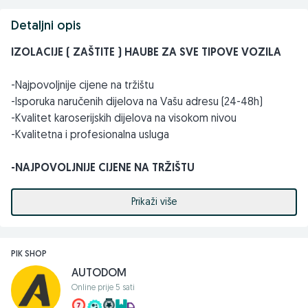
Detaljni opis
IZOLACIJE ( ZAŠTITE ) HAUBE ZA SVE TIPOVE VOZILA
-Najpovoljnije cijene na tržištu
-Isporuka naručenih dijelova na Vašu adresu (24-48h)
-Kvalitet karoserijskih dijelova na visokom nivou
-Kvalitetna i profesionalna usluga
-NAJPOVOLJNIJE CIJENE NA TRŽIŠTU
Pored izolacija ( zaštita ) haube naš široki asortiman
Prikaži više
sačinjavaju i svi ostali karoserijski dijelovi po najpovoljnijim
cijenama, haube, izolacije (zaštite haube), PVC zaštite,
farovi, štoplampe, blatobrani, maglenke, branici, rešetke
PIK SHOP
branika, spojleri branika (lipovi), retrovizori, stakla za
AUTODOM
retrovizore, poklopci retrovizora, rubovi, pragovi, lajsne,
Online prije 5 sati
vezni limovi (prsa), vjetrobranska stakla (šajbe), podizači