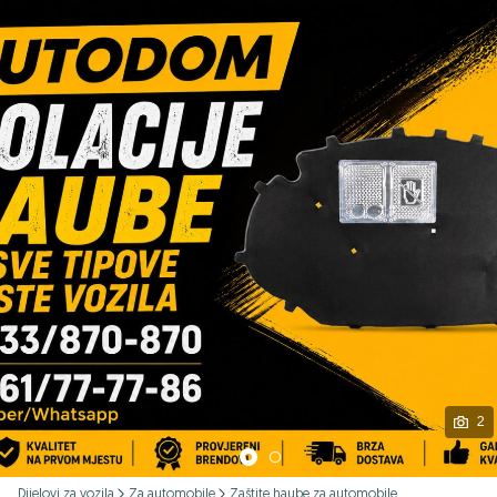
Podijeli
2
Dijelovi za vozila
Za automobile
Zaštite haube za automobile