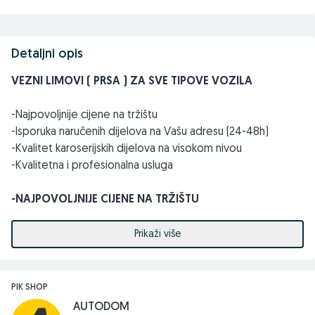
Detaljni opis
VEZNI LIMOVI ( PRSA ) ZA SVE TIPOVE VOZILA
-Najpovoljnije cijene na tržištu
-Isporuka naručenih dijelova na Vašu adresu (24-48h)
-Kvalitet karoserijskih dijelova na visokom nivou
-Kvalitetna i profesionalna usluga
-NAJPOVOLJNIJE CIJENE NA TRŽIŠTU
Pored veznih limova ( prsa ) naš široki asortiman sačinjavaju i
Prikaži više
svi ostali karoserijski dijelovi po najpovoljnijim cijenama,
haube, izolacije (zaštite haube), PVC zaštite, farovi,
štoplampe, blatobrani, maglenke, branici, rešetke branika,
PIK SHOP
spojleri branika (lipovi), retrovizori, stakla za retrovizore,
AUTODOM