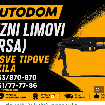
Podijeli
2
Dijelovi za vozila
Za automobile
Limarija za automobile