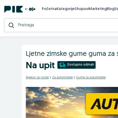
Početna
Kategorije
Shopovi
Marketing
Blog
S
Ljetne zimske gume guma za 
Na upit
Dostupno odmah
Dijelovi za vozila
Za automobile
Gume za automobile