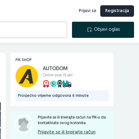
Prijavi se
Registracija
Objavi oglas
PIK SHOP
AUTODOM
Online prije 19 sati
Prosječno vrijeme odgovora 4 minute
Prijavite se ili kreirajte račun na PIK-u da
kontaktirate ovog korisnika.
Prijavite se ili kreirajte račun