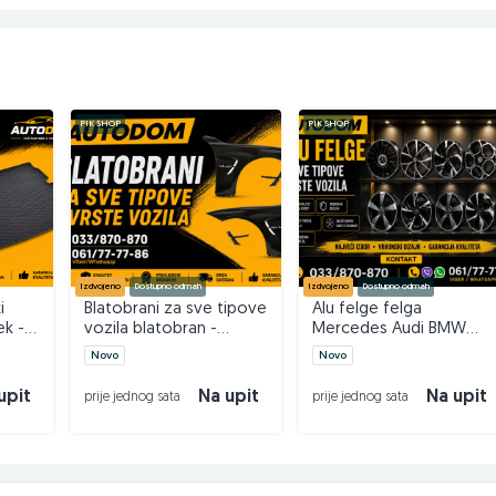
PIK SHOP
PIK SHOP
Izdvojeno
Dostupno odmah
Izdvojeno
Dostupno odmah
i
Blatobrani za sve tipove
Alu felge felga
k -
vozila blatobran -
Mercedes Audi BMW
AUTODOM
VW 16 17 18 19 20 21 22
Novo
Novo
AUTODOM
upit
Na upit
Na upit
prije jednog sata
prije jednog sata