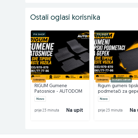
Za više informacija kontaktirajte nas na
:
Ostali oglasi korisnika
033/870-870 – TELEFON
PIK SHOP
PIK SHOP
061/77-77-86 – VIBER / WHATSAPP
INSTAGRAM – AUTODOM
Izdvojeno
Izdvojeno
Dostupno odmah
RIGUM Gumene
Rigum gumeni tipsk
Patosnice - AUTODOM
podmetači za gepe
AUTODOM
Novo
Novo
Na upit
Na 
prije 23 minuta
prije 23 minuta