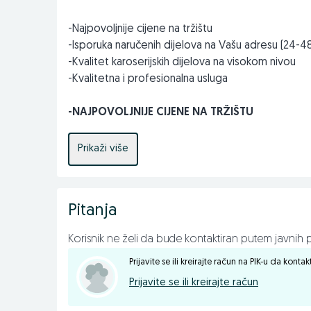
-Najpovoljnije cijene na tržištu
-Isporuka naručenih dijelova na Vašu adresu (24-4
-Kvalitet karoserijskih dijelova na visokom nivou
-Kvalitetna i profesionalna usluga
-NAJPOVOLJNIJE CIJENE NA TRŽIŠTU
Pored lljetnih i zimskih guma naš široki asortiman sač
Prikaži više
haube, izolacije (zaštite haube), PVC zaštite, farov
spojleri branika (lipovi), retrovizori, stakla za retr
(prsa), vjetrobranska stakla (šajbe), podizači stak
Pitanja
ponudi imamo i širok asortiman autokozmetike: t
ratkape, autopresvlake, akumulatore, hladnjake, obi
Korisnik ne želi da bude kontaktiran putem javnih p
tipove vozila. Lance i navlake za točkove. Diskove i d
filteri).
Prijavite se ili kreirajte račun na PIK-u da konta
Prijavite se ili kreirajte račun