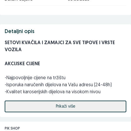
Detaljni opis
SETOVI KVAČILA I ZAMAJCI ZA SVE TIPOVE I VRSTE
VOZILA
AKCIJSKE CIJENE
-Najpovoljnije cijene na tržištu
-Isporuka naručenih dijelova na Vašu adresu (24-48h)
-Kvalitet karoserijskih dijelova na visokom nivou
-Kvalitetna i profesionalna usluga
Prikaži više
-NAJPOVOLJNIJE CIJENE NA TRŽIŠTU
Pored setova kvačila i zamajaca naš široki asortiman
PIK SHOP