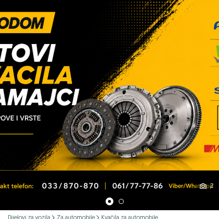
Podijeli
2
Dijelovi za vozila
Za automobile
Kvačila za automobile