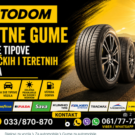
Podijeli
2
Dijelovi za vozila
Za automobile
Gume za automobile