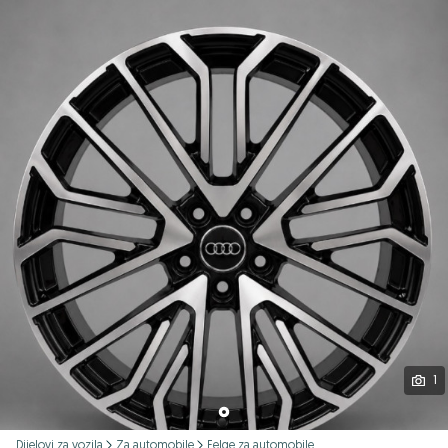
Podijeli
1
Dijelovi za vozila
Za automobile
Felge za automobile