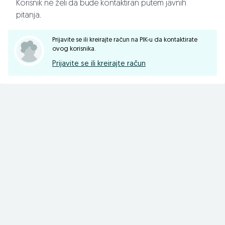
Lance i navlake za točkove. Diskove i disk pločice kao i sve
Korisnik ne želi da bude kontaktiran putem javnih
dijelove za veliki i mali servis vozila (ulja i filteri).
pitanja.
Prijavite se ili kreirajte račun na PIK-u da kontaktirate
ovog korisnika.
Za više informacija kontaktirajte nas na
:
Prijavite se ili kreirajte račun
033/870-870 – TELEFON
061/77-77-86 – VIBER / WHATSAPP
INSTAGRAM – AUTODOM